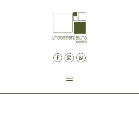
Entradas recientes
¿Cómo preparar mi inmueble para la venta?
Tips para una Mudanza Efectiva
Inmuebles para Millennials