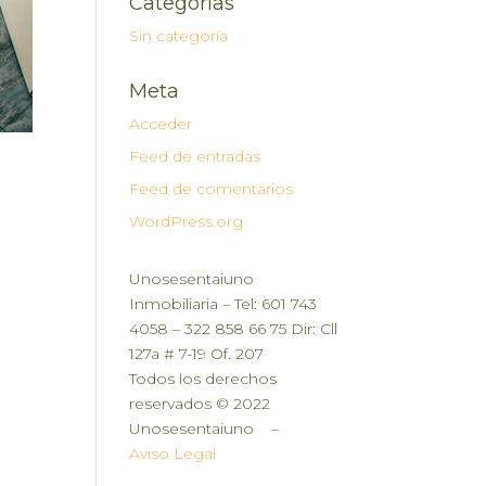
Categorías
Sin categoría
Meta
Acceder
Feed de entradas
Feed de comentarios
WordPress.org
Unosesentaiuno
Inmobiliaria – Tel: 601 743
4058 – 322 858 66 75 Dir: Cll
127a # 7-19 Of. 207
Todos los derechos
reservados
©
2022
Unosesentaiuno –
Aviso Legal